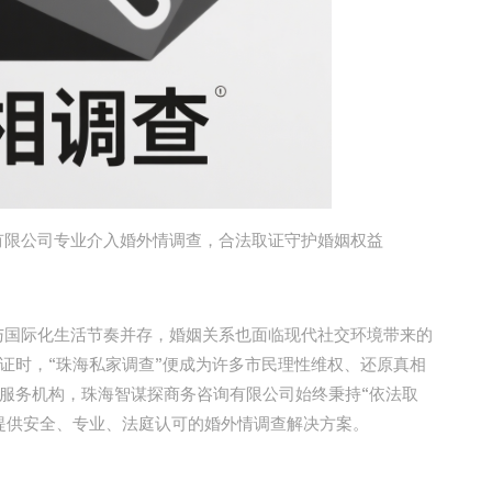
限公司专业介入婚外情调查，合法取证守护婚姻权益
国际化生活节奏并存，婚姻关系也面临现代社交环境带来的
证时，“珠海私家调查”便成为许多市民理性维权、还原真相
服务机构，珠海智谋探商务咨询有限公司始终秉持“依法取
提供安全、专业、法庭认可的婚外情调查解决方案。