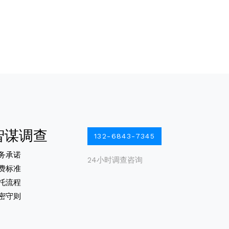
智谋调查
132-6843-7345
务承诺
24小时调查咨询
费标准
托流程
密守则