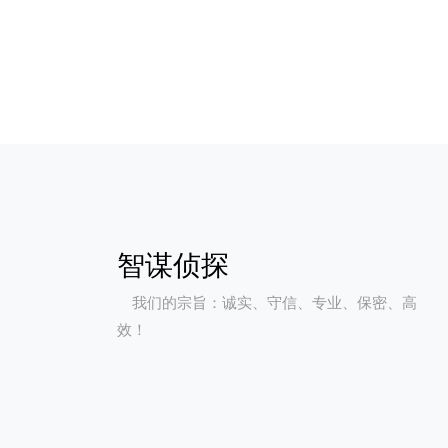
智谋侦探
我们的宗旨：诚实、守信、专业、保密、高
效！